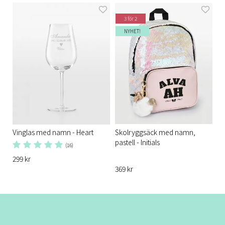
3 för 2
NYHET!
Vinglas med namn - Heart
Skolryggsäck med namn,
pastell - Initials
(16)
299 kr
369 kr