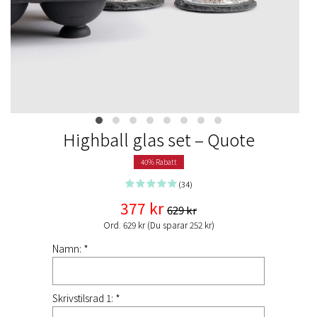
Highball glas set – Quote
40% Rabatt
(34)
377 kr
629 kr
Ord. 629 kr (Du sparar 252 kr)
Namn: *
Skrivstilsrad 1: *