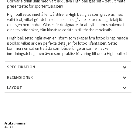
Gör varje drink unik med vårt exklusiva High ball glas set – det ultimata
presentsetet för sportentusiasten!
High ball setet innehåller två stilrena High ball glas som graveras med
valfri text, vilket gör detta set till en unik gåva eller personlig detalj för
din egen hemmabar. Glasen är designade för att lyfta fram smakerna i
dina favoritdrinkar, från klassiska cocktails till fräscha mocktails.
I High ball setet ingår även en isform som skapar fyra fotbollsinspirerade
isbollar, vilket är den perfekta detaljen för fotbollsfantasten. Setet
kommer i en stilren trälåda som både fungerar som en läcker
inredningsdetalj, men även som praktisk förvaring till detta High ball set.
SPECIFIKATION
RECENSIONER
LAYOUT
Artikelnummer:
4453-1