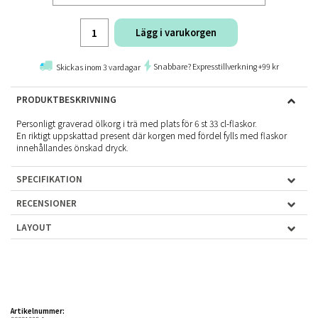
Lägg i varukorgen
Snabbare? Expresstillverkning +99 kr
Skickas inom 3 vardagar
PRODUKTBESKRIVNING
Personligt graverad ölkorg i trä med plats för 6 st 33 cl-flaskor.
En riktigt uppskattad present där korgen med fördel fylls med flaskor
innehållandes önskad dryck.
SPECIFIKATION
RECENSIONER
LAYOUT
Artikelnummer: