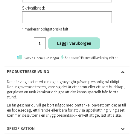
Skrivstilsrad:
* markerar obligatoriska fält
Lägg i varukorgen
Snabbare? Expresstillverkning +99 kr
Skickas inom 3 vardagar
PRODUKTBESKRIVNING
Det här vinglaset med din egna gravyr gör gåvan personlig på riktigt.
Den ingraverade texten, vare sig det är ett namn eller ett kort budskap,
ger glaset en unik karaktär och gör att det känns speciellt från första
stund.
En fin gest när du vill ge bort något med omtanke, oavsett om det är till
en födelsedag, ett firande eller bara för att visa uppskattning. Vinglaset
kommer dessutom i en snygg presentask – enkelt att ge, lätt att älska.
SPECIFIKATION