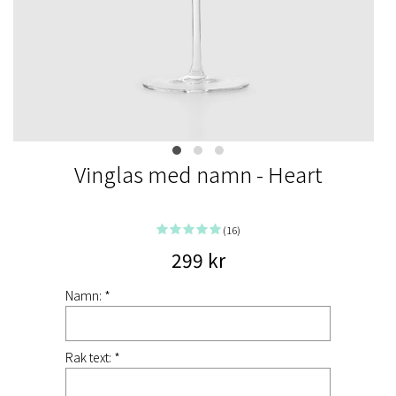
Vinglas med namn - Heart
(16)
299 kr
Namn: *
Rak text: *