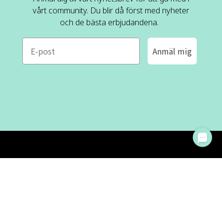
vårt community. Du blir då först med nyheter
och de bästa erbjudandena.
e-mail
Anmäl mig
ROFA DESIGN
KUNDSERVICE
📝
Skriv till oss
FAQ
📞 08-530 434 10
Mån - tor kl. 09:00 - 16:00
Kontakta oss
Fre kl. 09:00 - 15:00