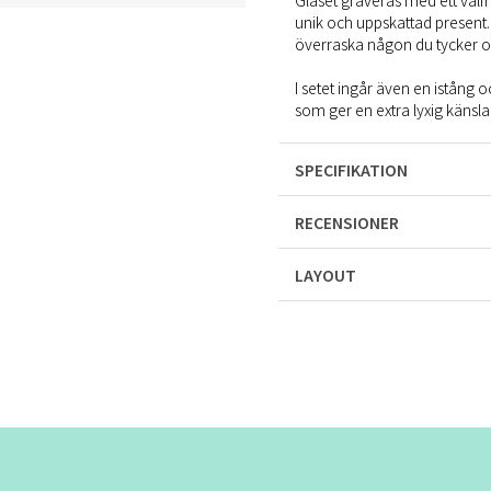
Glaset graveras med ett valfrit
unik och uppskattad present. 
överraska någon du tycker om 
I setet ingår även en istång o
som ger en extra lyxig känsla
SPECIFIKATION
RECENSIONER
LAYOUT