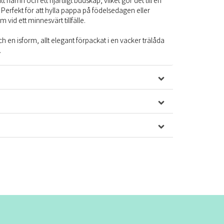
t namn och ett hjärtligt budskap, vilket gör det till en
Perfekt för att hylla pappa på födelsedagen eller
vid ett minnesvärt tillfälle.
ch en isform, allt elegant förpackat i en vacker trälåda
.