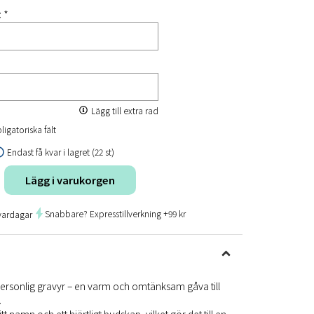
: *
Lägg till extra rad
ligatoriska fält
Endast få kvar i lagret (22 st)
Lägg i varukorgen
Snabbare? Expresstillverkning +99 kr
vardagar
personlig gravyr – en varm och omtänksam gåva till
.