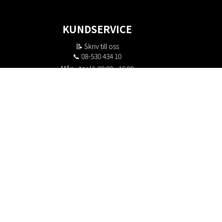
KUNDSERVICE
📝
Skriv till oss
📞 08-530 434 10
Mån - tor kl. 09:00 - 16:00
Fre kl. 09:00 - 15:00
Stängt kl. 12:00 - 13:00