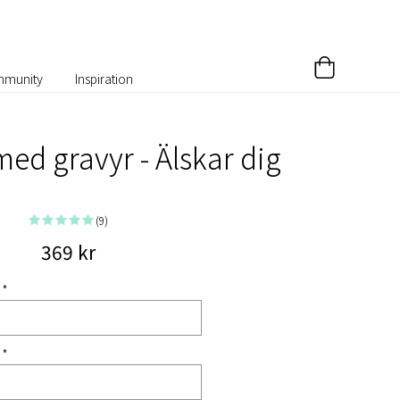
munity
Inspiration
ed gravyr - Älskar dig
(9)
369 kr
 *
 *