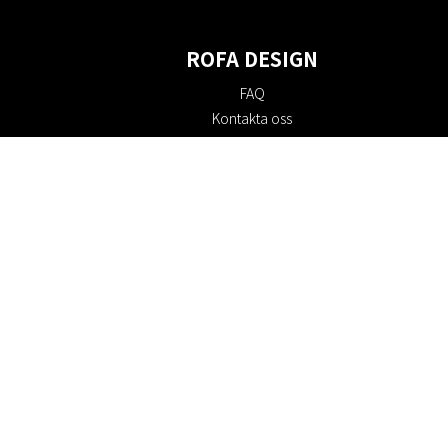
ROFA DESIGN
FAQ
Kontakta oss
Om oss
Köpvillkor
Returpolicy
Hållbarhet
Cookie policy
Integritetspolicy
Presentkort
Jobba hos oss
Rabattkoder
#RofaDesign
#yesrofadesign
Tävling