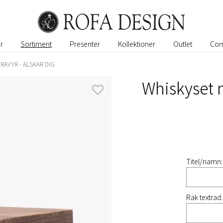
r
Sortiment
Presenter
Kollektioner
Outlet
Com
RAVYR - ÄLSKAR DIG
Whiskyset m
Titel/namn:
Rak textrad: