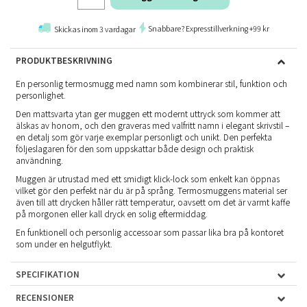
Snabbare? Expresstillverkning +99 kr
Skickas inom 3 vardagar
PRODUKTBESKRIVNING
En personlig termosmugg med namn som kombinerar stil, funktion och
personlighet.
Den mattsvarta ytan ger muggen ett modernt uttryck som kommer att
älskas av honom, och den graveras med valfritt namn i elegant skrivstil –
en detalj som gör varje exemplar personligt och unikt. Den perfekta
följeslagaren för den som uppskattar både design och praktisk
användning.
Muggen är utrustad med ett smidigt klick-lock som enkelt kan öppnas
vilket gör den perfekt när du är på språng. Termosmuggens material ser
även till att drycken håller rätt temperatur, oavsett om det är varmt kaffe
på morgonen eller kall dryck en solig eftermiddag.
En funktionell och personlig accessoar som passar lika bra på kontoret
som under en helgutflykt.
SPECIFIKATION
RECENSIONER