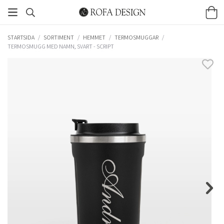
STARTSIDA
/
SORTIMENT
/
HEMMET
/
TERMOSMUGGAR
/
TERMOSMUGG MED NAMN, SVART - SCRIPT