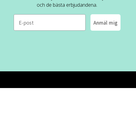
och de bästa erbjudandena.
e-mail
Anmäl mig
ROFA DESIGN
KUNDSERVICE
📝
Skriv till oss
FAQ
📞 08-530 434 10
Mån - tor kl. 09:00 - 16:00
Kontakta oss
Fre kl. 09:00 - 15:00
Stängt kl. 12:00 - 13:00