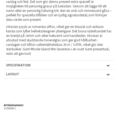
vardag och fest. Det som gör denna present extra speciell är
möjligheten till personlig gravyr på baksidan. Genom att lägga till ett
namn eller en personlig hälsning blir den en unik och minnesvärd gåva –
perfekt för speciella tillfällen och en tydlig signaturdetalj som förhöjer
dess värde som present.
Urtavlan pryds av romerska siffror, vilket ger en klassisk och exklusiv
känsla som lyfter helhetsdesignen ytterligare. Det bruna läderbandet har
en bredd på 14mm och sitter bekvämt runt handleden. Klockan är
utrustad med skyddande mineralglas som ger god hållbarhet i
vardagen och tillhör vattentäthetsklass 30 m / 3 ATM, vilket gör den
stänksäker. Gant Rhode Island Mini levereras i en svart Gant-presentask,
redo att ges bort.
SPECIFIKATION
LAYOUT
Artikelnummer:
G195006-1