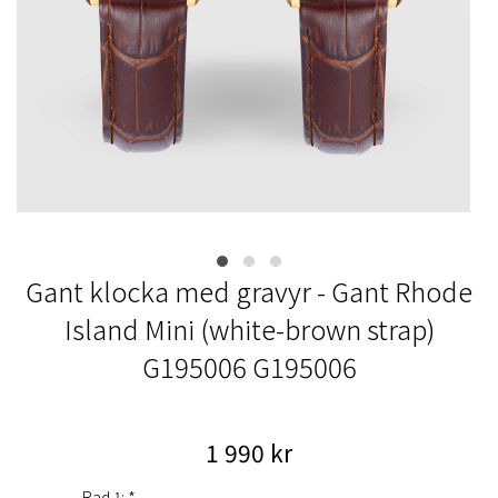
Gant klocka med gravyr - Gant Rhode
Island Mini (white-brown strap)
G195006 G195006
1 990 kr
Rad 1: *