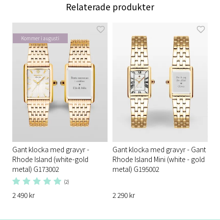
Relaterade produkter
Kommer i augusti
Gant klocka med gravyr -
Gant klocka med gravyr - Gant
Rhode Island (white-gold
Rhode Island Mini (white - gold
metal) G173002​
metal) G195002
(2)
2 490 kr
2 290 kr