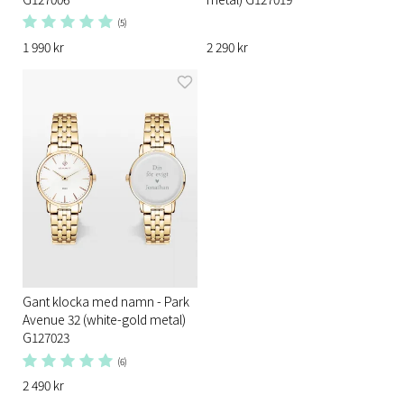
(5)
1 990 kr
2 290 kr
Gant klocka med namn - Park
Avenue 32 (white-gold metal)
G127023
(6)
2 490 kr