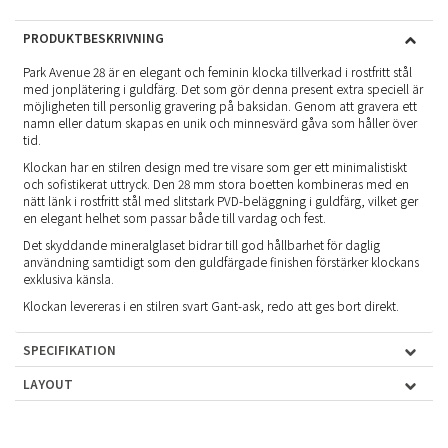
PRODUKTBESKRIVNING
Park Avenue 28 är en elegant och feminin klocka tillverkad i rostfritt stål
med jonplätering i guldfärg. Det som gör denna present extra speciell är
möjligheten till personlig gravering på baksidan. Genom att gravera ett
namn eller datum skapas en unik och minnesvärd gåva som håller över
tid.
Klockan har en stilren design med tre visare som ger ett minimalistiskt
och sofistikerat uttryck. Den 28 mm stora boetten kombineras med en
nätt länk i rostfritt stål med slitstark PVD-beläggning i guldfärg, vilket ger
en elegant helhet som passar både till vardag och fest.
Det skyddande mineralglaset bidrar till god hållbarhet för daglig
användning samtidigt som den guldfärgade finishen förstärker klockans
exklusiva känsla.
Klockan levereras i en stilren svart Gant-ask, redo att ges bort direkt.
SPECIFIKATION
LAYOUT