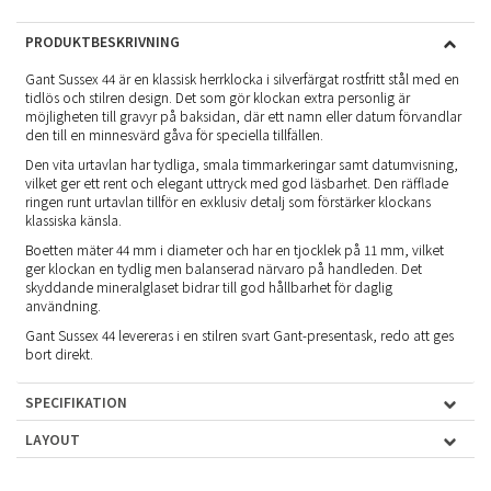
PRODUKTBESKRIVNING
Gant Sussex 44 är en klassisk herrklocka i silverfärgat rostfritt stål med en
tidlös och stilren design. Det som gör klockan extra personlig är
möjligheten till gravyr på baksidan, där ett namn eller datum förvandlar
den till en minnesvärd gåva för speciella tillfällen.
Den vita urtavlan har tydliga, smala timmarkeringar samt datumvisning,
vilket ger ett rent och elegant uttryck med god läsbarhet. Den räfflade
ringen runt urtavlan tillför en exklusiv detalj som förstärker klockans
klassiska känsla.
Boetten mäter 44 mm i diameter och har en tjocklek på 11 mm, vilket
ger klockan en tydlig men balanserad närvaro på handleden. Det
skyddande mineralglaset bidrar till god hållbarhet för daglig
användning.
Gant Sussex 44 levereras i en stilren svart Gant-presentask, redo att ges
bort direkt.
SPECIFIKATION
LAYOUT