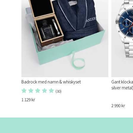
Badrock med namn & whiskyset
Gant klocka
silver meta
(30)
1 129 kr
2 990 kr