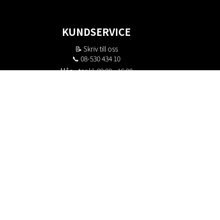
KUNDSERVICE
📝
Skriv till oss
📞 08-530 434 10
Mån - tor kl. 09:00 - 16:00
Fre kl. 09:00 - 15:00
Stängt kl. 12:00 - 13:00