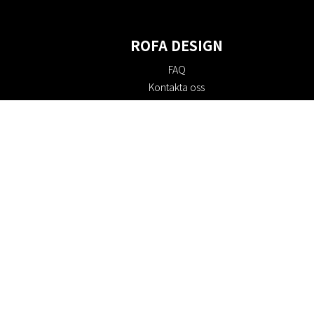
ROFA DESIGN
FAQ
Kontakta oss
Om oss
Köpvillkor
Returpolicy
Hållbarhet
Cookie policy
Integritetspolicy
Presentkort
Jobba hos oss
Rabattkoder
#RofaDesign
#yesrofadesign
Tävling