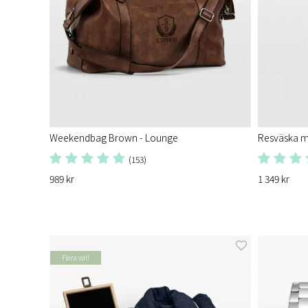
Weekendbag Brown - Lounge
Resväska m
(153)
989 kr
1 349 kr
Flera val!