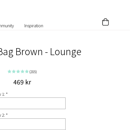
munity
Inspiration
 Bag Brown - Lounge
(285)
469 kr
 1: *
 2: *