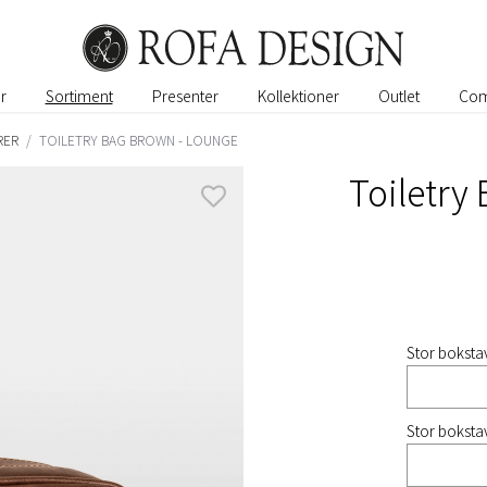
r
Sortiment
Presenter
Kollektioner
Outlet
Com
RER
/
TOILETRY BAG BROWN - LOUNGE
Toiletry
Stor bokstav
Stor bokstav